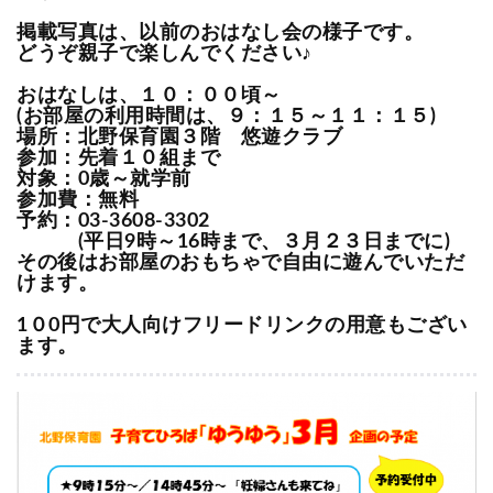
掲載写真は、以前のおはなし会の様子です。
どうぞ親子で楽しんでください♪
おはなしは、１０：００頃～
(お部屋の利用時間は、９：１５～１１：１５)
場所：北野保育園３階 悠遊クラブ
参加：先着１０組まで
対象：0歳～就学前
参加費：無料
予約：03-3608-3302
(平日9時～16時まで、３月２３日までに)
その後はお部屋のおもちゃで自由に遊んでいただ
けます。
1０0円で大人向けフリードリンクの用意もござい
ます。