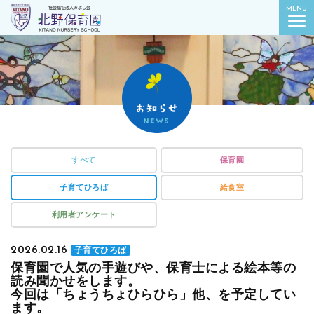
社会福祉法人みよし会
MENU
北野保育園｜東京都葛飾区柴又
すべて
保育園
子育てひろば
給食室
利用者アンケート
2026.02.16
子育てひろば
保育園で人気の手遊びや、保育士による絵本等の
読み聞かせをします。
今回は「ちょうちょひらひら」他、を予定してい
ます。