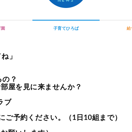
育園
子育てひろば
給
てね」
るの？
お部屋を見に来ませんか？
ラブ
にご予約ください。（1日10組まで）