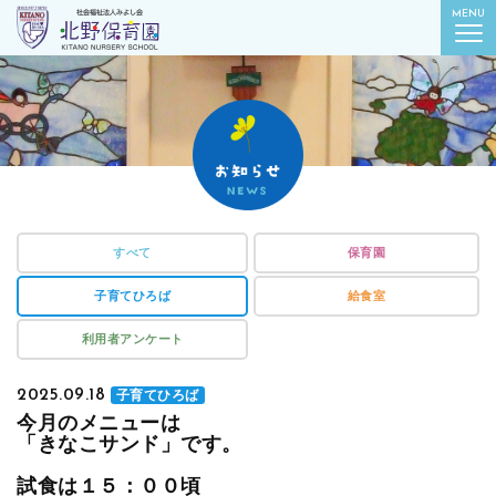
社会福祉法人みよし会
MENU
北野保育園｜東京都葛飾区柴又
すべて
保育園
子育てひろば
給食室
利用者アンケート
2025.09.18
子育てひろば
今月のメニューは
「きなこサンド」です。
試食は１５：００頃