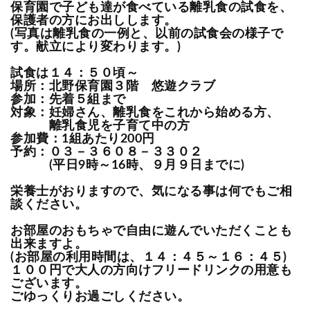
保育園で子ども達が食べている離乳食の試食を、
保護者の方にお出しします。
(写真は離乳食の一例と、以前の試食会の様子で
す。献立により変わります。)
試食は１４：５０頃～
場所：北野保育園３階 悠遊クラブ
参加：先着５組まで
対象：妊婦さん、離乳食をこれから始める方、
離乳食児を子育て中の方
参加費：1組あたり200円
予約：０３－３６０８－３３０２
(平日9時～16時、９月９日までに)
栄養士がおりますので、気になる事は何でもご相
談ください。
お部屋のおもちゃで自由に遊んでいただくことも
出来ますよ。
(お部屋の利用時間は、１４：４５～１６：４５)
１００円で大人の方向けフリードリンクの用意も
ございます。
ごゆっくりお過ごしください。