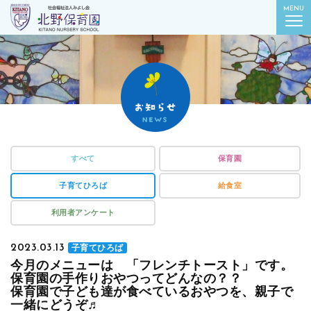
社会福祉法人みよし会
MENU
北野保育園｜東京都葛飾区柴又
すべて
保育園
子育てひろば
給食室
利用者アンケート
2023.03.13
子育てひろば
今月のメニューは 「フレンチトースト」です。
保育園の手作りおやつってどんなの？？
保育園で子ども達が食べているおやつを、親子で
一緒にどうぞ♬