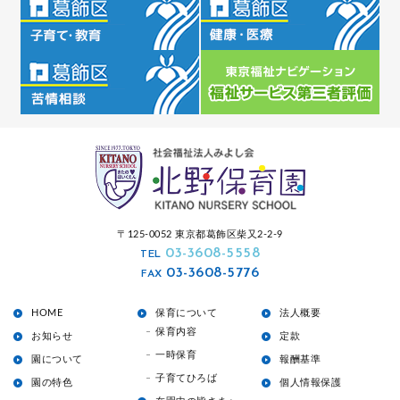
〒125-0052 東京都葛飾区柴又2-2-9
03-3608-5558
TEL
03-3608-5776
FAX
HOME
保育について
法人概要
保育内容
お知らせ
定款
一時保育
園について
報酬基準
子育てひろば
園の特色
個人情報保護