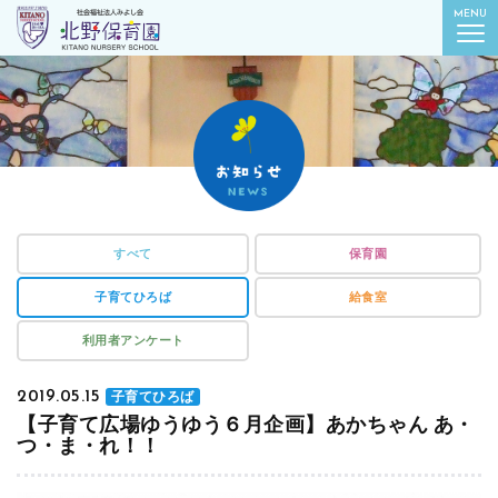
社会福祉法人みよし会
MENU
北野保育園｜東京都葛飾区柴又
すべて
保育園
子育てひろば
給食室
利用者アンケート
2019.05.15
子育てひろば
【子育て広場ゆうゆう６月企画】あかちゃん あ・
つ・ま・れ！！