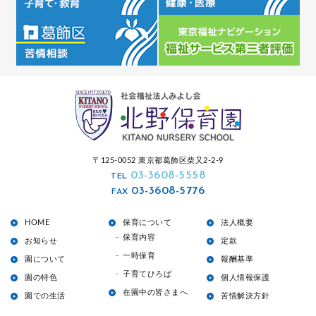
〒125-0052 東京都葛飾区柴又2-2-9
03-3608-5558
TEL
03-3608-5776
FAX
HOME
保育について
法人概要
保育内容
お知らせ
定款
一時保育
園について
報酬基準
子育てひろば
園の特色
個人情報保護
在園中の皆さまへ
園での生活
苦情解決方針