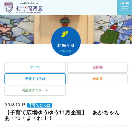
社会福祉法人みよし会
MENU
北野保育園｜東京都葛飾区柴又
すべて
保育園
子育てひろば
給食室
利用者アンケート
2018.10.15
子育てひろば
【子育て広場ゆうゆう11月企画】 あかちゃん
あ・つ・ま・れ！！