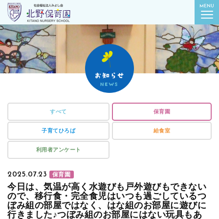
社会福祉法人みよし会
MENU
北野保育園｜東京都葛飾区柴又
すべて
保育園
子育てひろば
給食室
利用者アンケート
2025.07.23
保育園
今日は、気温が高く水遊びも戸外遊びもできない
ので、移行食・完全食児はいつも過ごしているつ
ぼみ組の部屋ではなく、はな組のお部屋に遊びに
行きました♪つぼみ組のお部屋にはない玩具もあ