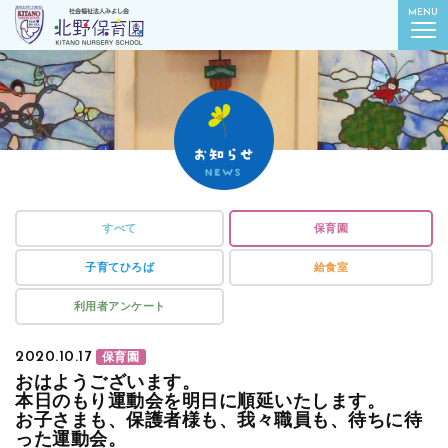
社会福祉法人みよし会
MENU
北野保育園｜東京都葛飾区柴又
すべて
保育園
子育てひろば
給食室
利用者アンケート
2020.10.17
保育園
おはようございます。
本日のもり運動会を明日に順延いたします。
お子さまも、保護者様も、我々職員も、待ちに待
った運動会。