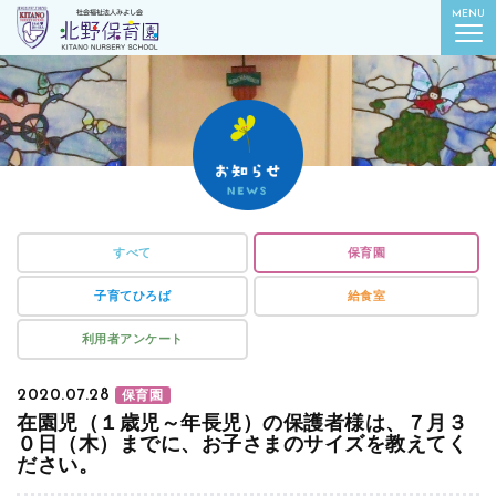
社会福祉法人みよし会
MENU
北野保育園｜東京都葛飾区柴又
すべて
保育園
子育てひろば
給食室
利用者アンケート
2020.07.28
保育園
在園児（１歳児～年長児）の保護者様は、７月３
０日（木）までに、お子さまのサイズを教えてく
ださい。