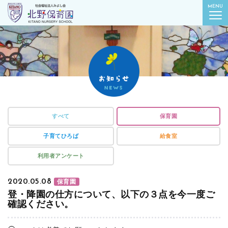
社会福祉法人みよし会
MENU
北野保育園｜東京都葛飾区柴又
すべて
保育園
子育てひろば
給食室
利用者アンケート
2020.05.08
保育園
登・降園の仕方について、以下の３点を今一度ご
確認ください。