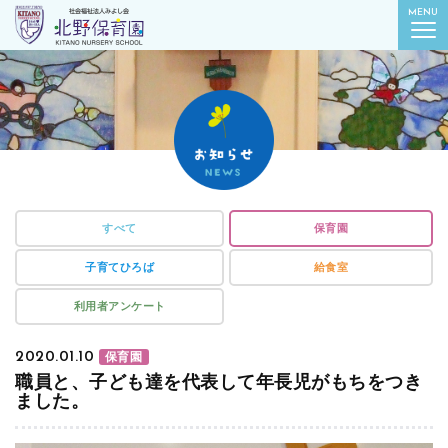
社会福祉法人みよし会
MENU
北野保育園｜東京都葛飾区柴又
すべて
保育園
子育てひろば
給食室
利用者アンケート
2020.01.10
保育園
職員と、子ども達を代表して年長児がもちをつき
ました。